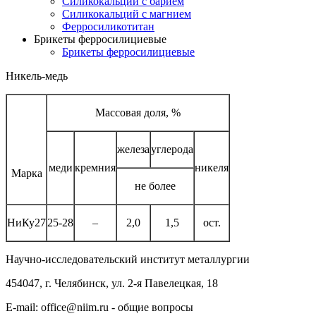
Силикокальций с барием
Силикокальций с магнием
Ферросиликотитан
Брикеты ферросилициевые
Брикеты ферросилициевые
Никель-медь
Массовая доля, %
железа
углерода
меди
кремния
никеля
Марка
не более
НиКу27
25-28
–
2,0
1,5
ост.
Научно-исследовательский институт металлургии
454047, г. Челябинск, ул. 2-я Павелецкая, 18
E-mail: office@niim.ru - общие вопросы