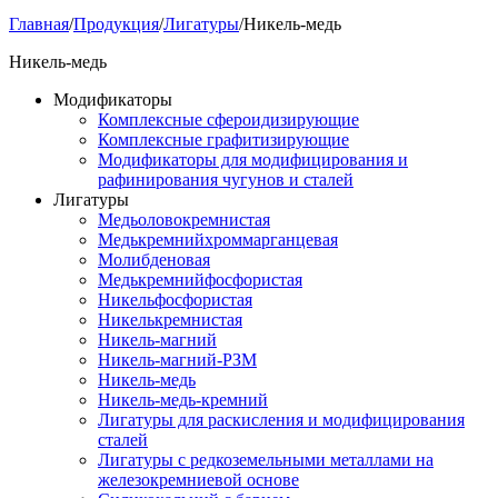
Главная
/
Продукция
/
Лигатуры
/
Никель-медь
Никель-медь
Модификаторы
Комплексные сфероидизирующие
Комплексные графитизирующие
Модификаторы для модифицирования и
рафинирования чугунов и сталей
Лигатуры
Медьоловокремнистая
Медькремнийхроммарганцевая
Молибденовая
Медькремнийфосфористая
Никельфосфористая
Никелькремнистая
Никель-магний
Никель-магний-РЗМ
Никель-медь
Никель-медь-кремний
Лигатуры для раскисления и модифицирования
сталей
Лигатуры с редкоземельными металлами на
железокремниевой основе